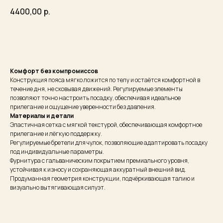
4400,00
р.
Купить
Комфорт без компромиссов
Конструкция пояса мягко ложится по телу и остаётся комфортной в
течение дня, не сковывая движений. Регулируемые элементы
позволяют точно настроить посадку, обеспечивая идеальное
прилегание и ощущение уверенности без давления.
Материалы и детали
Эластичная сетка с мягкой текстурой, обеспечивающая комфортное
прилегание и лёгкую поддержку.
Регулируемые бретели для чулок, позволяющие адаптировать посадку
под индивидуальные параметры.
Фурнитура с гальваническим покрытием премиального уровня,
устойчивая к износу и сохраняющая аккуратный внешний вид.
Продуманная геометрия конструкции, подчёркивающая талию и
визуально вытягивающая силуэт.