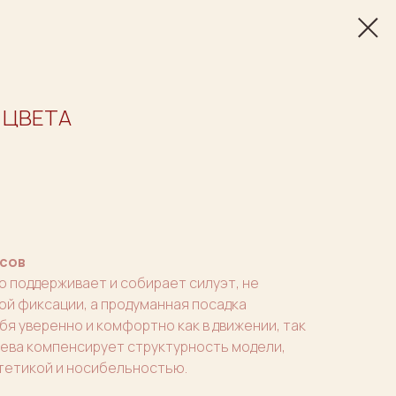
 ЦВЕТА
сов
о поддерживает и собирает силуэт, не
й фиксации, а продуманная посадка
бя уверенно и комфортно как в движении, так
ужева компенсирует структурность модели,
тетикой и носибельностью.