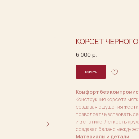
КОРСЕТ ЧЕРНОГО
6 000
р.
Купить
Комфорт без компромис
Конструкция корсета мягк
создавая ощущения жёстко
позволяет чувствовать се
и в статике. Лёгкость кр
создавая баланс между эс
Материалы и детали